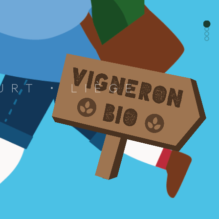
URT • LIÈGE